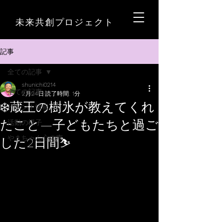
未来共創プロジェクト
記事
全ての記事
shunichi0214
全ての記事
2月24日
読了時間: 1分
❄️蔵王の樹氷が教えてくれ
イベント情報
たこと—子どもたちと過ご
活動の様子
やまちゃん心の声
した2日間⛷️