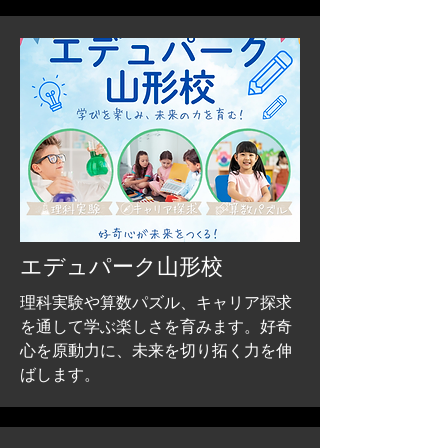
​エデュパーク山形校
​理科実験や算数パズル、キャリア探求
を通して学ぶ楽しさを育みます。好奇
心を原動力に、未来を切り拓く力を伸
ばします。