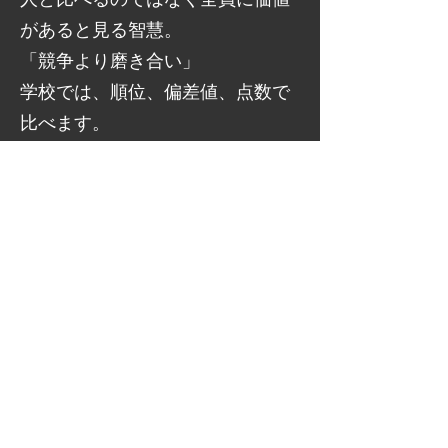
があると見る智慧。
「競争より磨き合い」
学校では、順位、偏差値、点数で
比べます。
でも、私たちにとっては、一人一
人が唯一無二の存在です。
妙観察智（阿弥陀如来）
理解する。
何が好きなのか。
何に困っているのか。
強みは何か。
相手を深く理解する智慧。